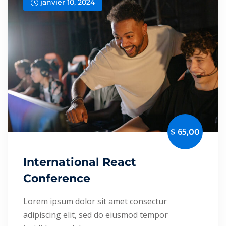
janvier 10, 2024
Assistant en imagerie médical
édico-Sanitaires
Aide chimiste-biologiste
acie
DQP
ts Généralistes
Secrétariat médical
ts option Santé
re
Vendeur en Pharmacie
iques Médico-
Délégué médical
tion Analyses
$ 65
,00
International React
Conference
Lorem ipsum dolor sit amet consectur
adipiscing elit, sed do eiusmod tempor