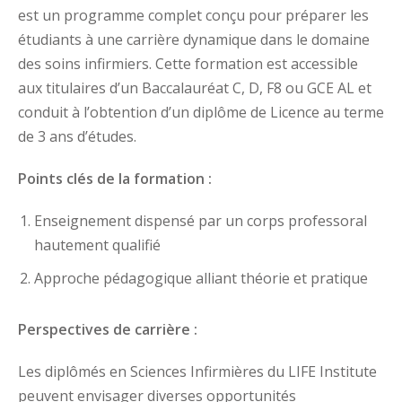
Assistant en imagerie médical
est un programme complet conçu pour préparer les
édico-Sanitaires
étudiants à une carrière dynamique dans le domaine
Aide chimiste-biologiste
acie
des soins infirmiers. Cette formation est accessible
aux titulaires d’un Baccalauréat C, D, F8 ou GCE AL et
DQP
ts Généralistes
conduit à l’obtention d’un diplôme de Licence au terme
Secrétariat médical
de 3 ans d’études.
ts option Santé
re
Vendeur en Pharmacie
Points clés de la formation :
iques Médico-
Délégué médical
Enseignement dispensé par un corps professoral
tion Analyses
hautement qualifié
Approche pédagogique alliant théorie et pratique
Perspectives de carrière :
Les diplômés en Sciences Infirmières du LIFE Institute
peuvent envisager diverses opportunités