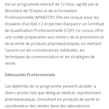
Assistant en imagerie médical
est un programme intensif de 12 mois, agréé par le
édico-Sanitaires
Ministère de l’Emploi et de la Formation
Aide chimiste-biologiste
acie
Professionnelle (MINEFOP). Elle est conçue pour les
titulaires d’un BAC+2 et permet d’acquérir un Certificat
DQP
ts Généralistes
de Qualification Professionnelle (CQP). Ce cursus offre
Secrétariat médical
une solide préparation aux métiers de la promotion et
ts option Santé
de la vente de produits pharmaceutiques, en mettant
re
Vendeur en Pharmacie
l’accent sur les connaissances médicales, les
iques Médico-
Délégué médical
techniques de communication et les stratégies de
tion Analyses
vente.
Débouchés Professionnels
Les diplômés de ce programme peuvent accéder à
divers postes tels que délégué médical, représentant
pharmaceutique, consultant en produits de santé et
coordinateur des ventes dans des laboratoires