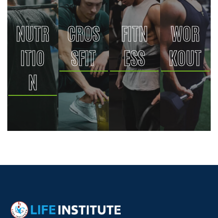
NUTR
CROS
FITN
WOR
ITIO
SFIT
ESS
KOUT
N