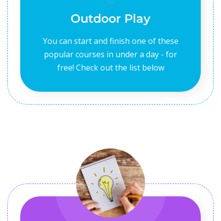
Outdoor Play
You can start and finish one of these
popular courses in under a day - for
free! Check out the list below