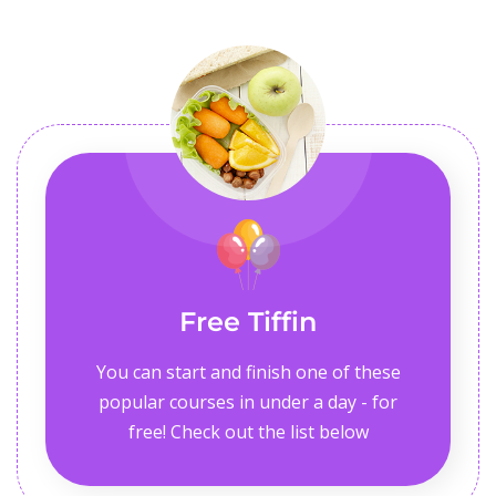
Free Tiffin
You can start and finish one of these
popular courses in under a day - for
free! Check out the list below