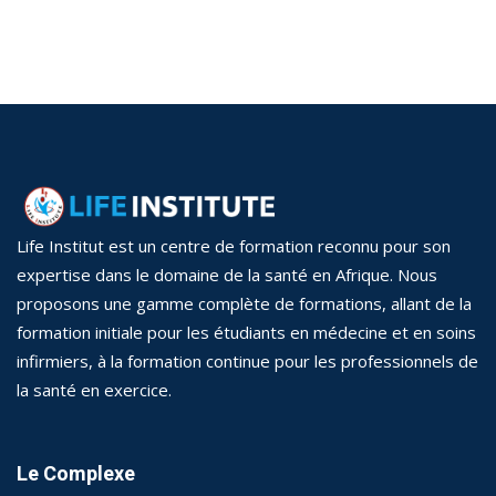
Assistant en imagerie médical
édico-Sanitaires
Aide chimiste-biologiste
acie
DQP
ts Généralistes
Secrétariat médical
ts option Santé
re
Vendeur en Pharmacie
Life Institut est un centre de formation reconnu pour son
iques Médico-
Délégué médical
expertise dans le domaine de la santé en Afrique. Nous
tion Analyses
proposons une gamme complète de formations, allant de la
formation initiale pour les étudiants en médecine et en soins
infirmiers, à la formation continue pour les professionnels de
la santé en exercice.
Le Complexe