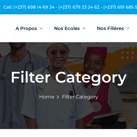
Call: (+237) 698 14 69 34 - (+237) 679 23 24 62 - (+237) 691 685 
A Propos
Nos Ecoles
Nos Filières
Sign in
Sign up
Filter Category
Sign in
Don’t have an account?
Sign up
Home
Filter Category