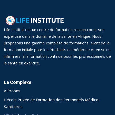
Assistant en imagerie médical
édico-Sanitaires
Aide chimiste-biologiste
acie
DQP
ts Généralistes
Life Institut est un centre de formation reconnu pour son
expertise dans le domaine de la santé en Afrique. Nous
Secrétariat médical
ts option Santé
proposons une gamme complète de formations, allant de la
re
Vendeur en Pharmacie
formation initiale pour les étudiants en médecine et en soins
infirmiers, à la formation continue pour les professionnels de
iques Médico-
Délégué médical
la santé en exercice.
tion Analyses
Le Complexe
A Propos
L’école Privée de Formation des Personnels Médico-
Sanitaires