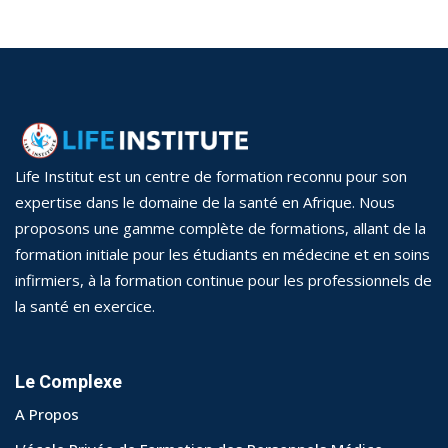
Assistant en imagerie médical
édico-Sanitaires
Aide chimiste-biologiste
acie
DQP
ts Généralistes
Secrétariat médical
ts option Santé
Life Institut est un centre de formation reconnu pour son
re
Vendeur en Pharmacie
expertise dans le domaine de la santé en Afrique. Nous
iques Médico-
proposons une gamme complète de formations, allant de la
Délégué médical
tion Analyses
formation initiale pour les étudiants en médecine et en soins
infirmiers, à la formation continue pour les professionnels de
la santé en exercice.
Le Complexe
A Propos