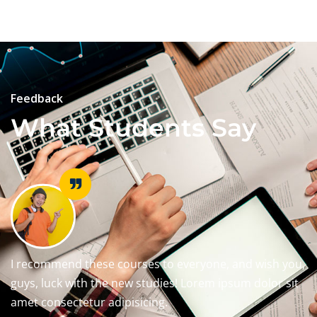
Feedback
What Students Say
I recommend these courses to everyone, and wish you,
guys, luck with the new studies! Lorem ipsum dolor sit
amet consectetur adipisicing.