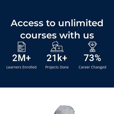
Access to unlimited
courses with us
2
M+
21
k+
73
%
Learners Enrolled
Projects Done
Career Changed