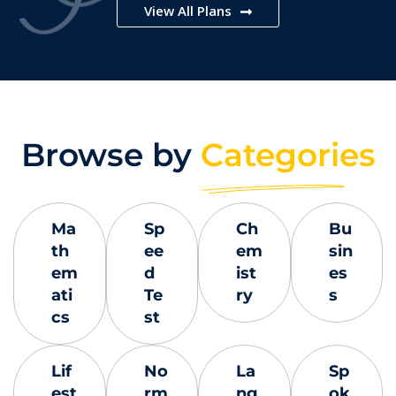
View All Plans
Browse by
Categories
Ma
Sp
Ch
Bu
th
ee
em
sin
em
d
ist
es
ati
Te
ry
s
cs
st
Lif
No
La
Sp
est
rm
ng
ok