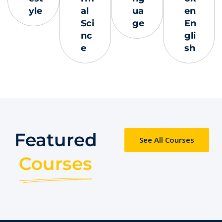
yle
al
ua
en
Sci
ge
En
nc
gli
e
sh
Featured
See All Courses
Courses