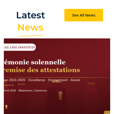
Latest
See All News
News