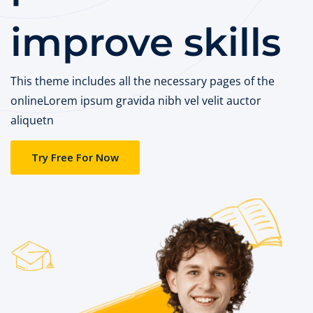
Assistant en imagerie médical
édico-Sanitaires
improve skills
Aide chimiste-biologiste
acie
DQP
ts Généralistes
This theme includes all the necessary pages of the
Secrétariat médical
onlineLorem ipsum gravida nibh vel velit auctor
ts option Santé
aliquetn
re
Vendeur en Pharmacie
iques Médico-
Try Free For Now
Délégué médical
tion Analyses