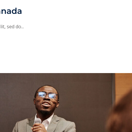
anada
t, sed do...