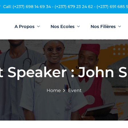
Call: (+237) 698 14 69 34 - (+237) 679 23 24 62 - (+237) 691 685 
A Propos
Nos Ecoles
Nos Filières
Sign in
Sign up
t Speaker :
John 
Sign in
Don’t have an account?
Sign up
Home
Event