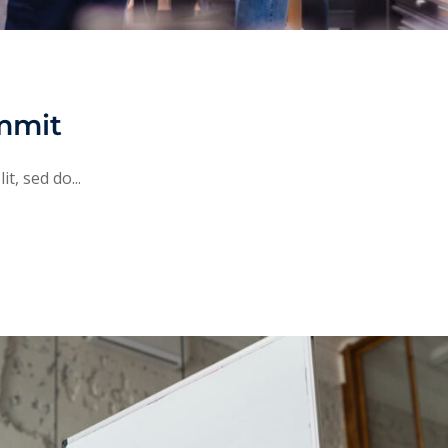
mmit
t, sed do...