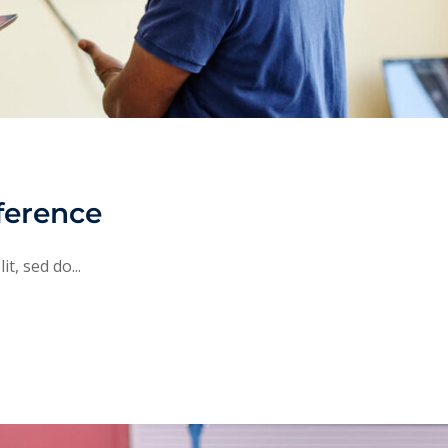
ference
t, sed do...